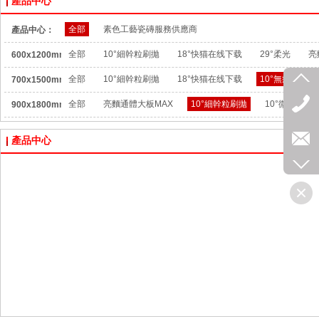
產品中心
全部
素色工藝瓷磚服務供應商
產品中心：
全部
10°細幹粒刷拋
18°快猫在线下载
29°柔光
亮
600x1200mm：
全部
10°細幹粒刷拋
18°快猫在线下载
10°無痕柔光
700x1500mm：
全部
亮麵通體大板MAX
10°細幹粒刷拋
10°微水泥
900x1800mm：
產品中心