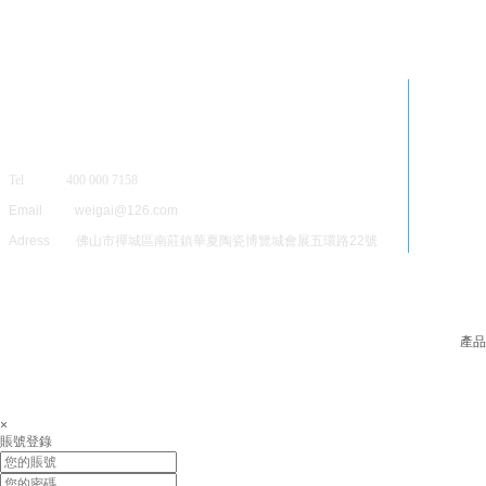
Tel 400 000 7158
Email weigai@126.com
Adress 佛山市禪城區南莊鎮華夏陶瓷博覽城會展五環路22號
產品
×
賬號登錄